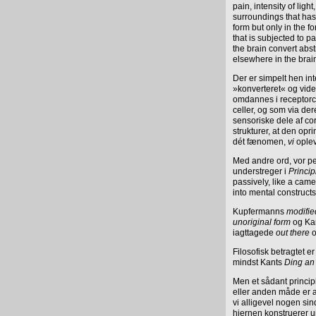
pain, intensity of lig
surroundings that has
form but only in the f
that is subjected to pa
the brain convert abst
elsewhere in the brain
Der er simpelt hen int
»konverteret« og vide
omdannes i receptorce
celler, og som via der
sensoriske dele af cor
strukturer, at den op
dét fænomen,
vi
ople
Med andre ord, vor pe
understreger i
Princip
passively, like a came
into mental construct
Kupfermanns
modifie
unoriginal form
og Ka
iagttagede
out there
o
Filosofisk betragtet e
mindst Kants
Ding an
Men et sådant principi
eller anden måde er 
vi alligevel nogen sind
hjernen konstruerer u