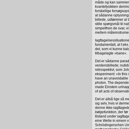
måde og kan sammensæt
kvantefysikken derimo
forskellige forsøgsops
at sådanne oplysning
billede, udtømmer al 
stille spørgsmål til n
simpelthen de svar, 
mellem måleinstrumen
Iagttagelsessituatione
fundamentalt, at f.ek
det, som vi kunne kal
tilbagelagte »bane«.
Det er sådanne parad
verdensbillede; nutid
retrospektivt, som Jo
eksperiment: »In this
have an unavoidable ef
photon. The dependen
made Einstein unhappy.
of all acts of observat
Det er altså lige så 
sig selv, hvis vi derm
denne ikke-iagttagede
bølgefunktion
, der fø
tilstand
under
iagttag
eine Welle in einem v
Schrödingerschen Unt