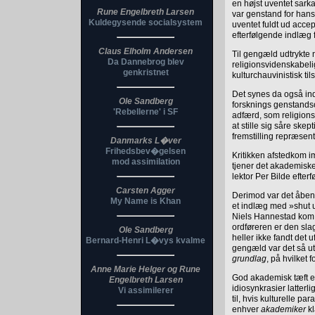
en højst uventet sark
Rune Engelbreth Larsen
var genstand for hans
Kuldegysende socialsystem
uventet fuldt ud accep
efterfølgende indlæg 
Claus Elholm Andersen
Til gengæld udtrykte
Da Dannebrog blev
religionsvidenskabelig
genkristnet
kulturchauvinistisk tils
Det synes da også in
Ole Sandberg
forsknings genstandso
'Rebellerne' i SF
adfærd, som religionsh
at stille sig såre ske
fremstilling repræsent
Danmarks L�ver
Frihedsbev�gelsen
Kritikken afstedkom im
mod assimilation
tjener det akademiske
lektor Per Bilde efte
Carsten Agger
Derimod var det åbe
My Name is Khan
et indlæg med »shut u
Niels Hannestad kom m
ordføreren er den sl
Ole Sandberg
heller ikke fandt det 
Bernard-Henri L�vys kvalme
gengæld var det så uti
grundlag
, på hvilket
Anne Marie Helger og Rune
God akademisk tæft er
Engelbreth Larsen
idiosynkrasier latterl
Vi assimilerer
til, hvis kulturelle p
enhver
akademiker
kl