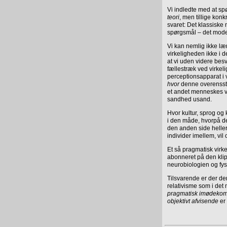
Vi indledte med at sp
teori
, men tillige konk
svaret: Det klassiske
spørgsmål – det mod
Vi kan nemlig ikke l
virkeligheden ikke i 
at vi uden videre b
fællestræk ved virkel
perceptionsapparat i 
hvor
denne overensstem
et andet menneskes v
sandhed usand.
Hvor kultur, sprog og 
i den måde, hvorpå d
den anden side heller 
individer imellem, vi
Et så pragmatisk virk
abonneret på den klip
neurobiologien og fys
Tilsvarende er der der
relativisme som i det 
pragmatisk imødek
objektivt afvisende
er 