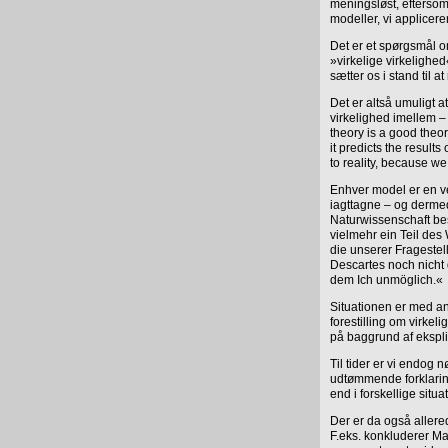
meningsløst, eftersom
modeller, vi applicere
Det er et spørgsmål 
»virkelige virkelighed
sætter os i stand til a
Det er altså umuligt 
virkelighed imellem –
theory is a good theory
it predicts the result
to reality, because we
Enhver model er en vek
iagttagne – og dermed
Naturwissenschaft besch
vielmehr ein Teil des
die unserer Fragestel
Descartes noch nicht
dem Ich unmöglich.«
Situationen er med a
forestilling om virke
på baggrund af eksplici
Til tider er vi endog 
udtømmende forklaring
end i forskellige situa
Der er da også allere
F.eks. konkluderer Ma