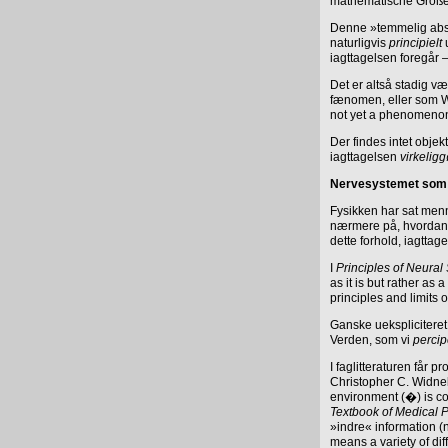
mathematische Größe
Denne »temmelig abstr
naturligvis
principielt
u
iagttagelsen foregår 
Det er altså stadig væ
fænomen, eller som Wh
not yet a phenomeno
Der findes intet objek
iagttagelsen
virkeligg
Nervesystemet som 
Fysikken har sat menn
nærmere på, hvordan e
dette forhold, iagttag
I
Principles of Neural
as it is but rather as 
principles and limits 
Ganske uekspliciteret f
Verden, som vi
percip
I faglitteraturen får p
Christopher C. Widnel
environment (�) is con
Textbook of Medical 
»indre« information 
means a variety of dif