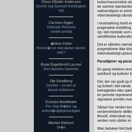
Claus Elholm Andersen
kulturchauvinistisk ob
Derfor tog Samuel Huntington
de samme standarder s
fejl
nødvendigvis er primit
videnskabeligt
ufund
Carsten Agger
I modsætning hertil er
Jyllands-Postens
pragmatisk indstilling
sande ansigt
og i det mindste som 
selvtilfredse kulturaf
�zlem Cekic
Det er således nærvær
Hvorn�r er min datter dansk
pragmatisme ikke blot
nok?
videnskabeligt uplaus
Paradigmer og parad
Rune Engelbreth Larsen
Den danske stamme
En gang imellem revo
samfund og kulturer b
Ole Sandberg
Det, der var godt og r
Graffiti – en del af
og forkert i det næste.
dansk kulturarv
betragtedes ikke sjæl
én periode repræsent
signalere primitiv ov
Kristian Beedholm
Per Stig M�ller og
Sådan har verden kend
armsl�ngdeprincippet
verdenshistorie skif
filosofi, videnskab o
verden som sådan er
Morten Nielsen
St�v
Man behøver blot bet