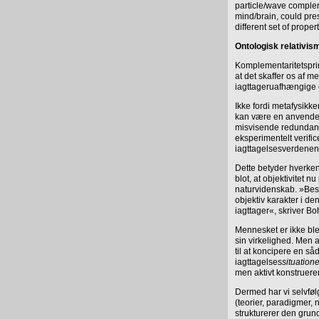
particle/wave complem
mind/brain, could pr
different set of prope
Ontologisk relativis
Komplementaritetsprin
at det skaffer os af m
iagttageruafhængige o
Ikke fordi metafysikk
kan være en anvendeli
misvisende redundans,
eksperimentelt verifi
iagttagelsesverdenen
Dette betyder hverken,
blot, at objektivitet 
naturvidenskab. »Bes
objektiv karakter i de
iagttager«, skriver Bo
Mennesket er ikke ble
sin virkelighed. Men 
til at koncipere en så
iagttagelses
situation
men aktivt konstruere
Dermed har vi selvføl
(teorier, paradigmer, 
strukturerer den gru