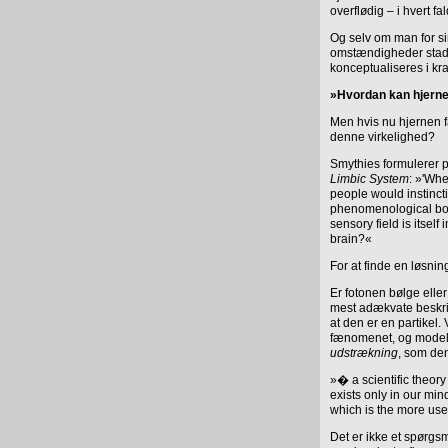
overflødig – i hvert fa
Og selv om man for s
omstændigheder sta
konceptualiseres i kra
»Hvordan kan hjernen
Men hvis nu hjernen f
denne virkelighed?
Smythies formulerer 
Limbic System
: »'Whe
people would instincti
phenomenological body
sensory field is itself
brain?«
For at finde en løsning
Er fotonen bølge elle
mest adækvate beskri
at den er en partikel
fænomenet, og modell
udstrækning
, som de
»� a scientific theor
exists only in our mind
which is the more us
Det er ikke et spørgs