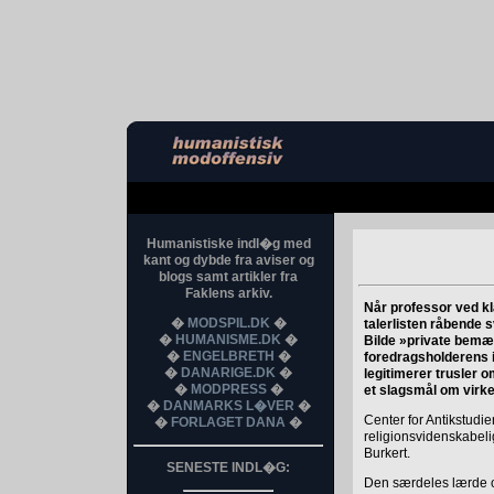
Humanistiske indl�g med
kant og dybde fra aviser og
blogs samt artikler fra
Faklens arkiv.
Når professor ved kl
�
MODSPIL.DK
�
talerlisten råbende s
�
HUMANISME.DK
�
Bilde »private bemær
�
ENGELBRETH
�
foredragsholderens i
�
DANARIGE.DK
�
legitimerer trusler
�
MODPRESS
�
et slagsmål om virkel
�
DANMARKS L�VER
�
Center for Antikstudie
�
FORLAGET DANA
�
religionsvidenskabeli
Burkert.
SENESTE INDL�G:
Den særdeles lærde og