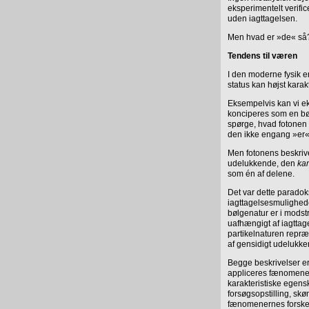
eksperimentelt verifi
uden iagttagelsen.
Men hvad er »de« så
Tendens til væren
I den moderne fysik er
status kan højst kara
Eksempelvis kan vi ek
konciperes som en bøl
spørge, hvad fotonen
den ikke engang »er«
Men fotonens beskrive
udelukkende, den
ka
som én af delene.
Det var dette paradok
iagttagelsesmulighe
bølgenatur er i mods
uafhængigt af iagttag
partikelnaturen repr
af gensidigt udelukke
Begge beskrivelser er
appliceres fænomenet 
karakteristiske egens
forsøgsopstilling, skø
fænomenernes forskel