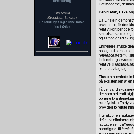
ensretning
Det moderne, derimo
Den metafysiske obje
Ella Maria
Bisschop-Larsen
Da Einstein demonstrer
Landbruget b�r ikke have
erweisen«, fik den kla
frie t�jler
relativt kort period
størrelser som tid og
og samtidighed fik af
Endvidere afviste den 
hastighed som absolutte
referencesystem
. I s
Heisenbergs kvantemek
relative til
iagttagels
at
de blev iagttaget!
Einstein hævdede imidle
på eksistensen af en
I årtier var diskussion
der som bekendt afgjo
ophørte kvantemekanik
metafysisk: »Thirty ye
provided to refute him
Interaktionen iagttag
definitivt elimineret o
iagttagelsen
uafhæng
paradigme, til
forskel
etwas von uns selbst