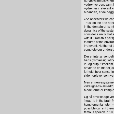
nervesystemets virkem
»ydre« verden, samt h
»ydre« er irrelevant 
hinanden, er de begge
»As observers we can 
Thus, on the one han
in the domain of its i
dynamics of the system
consider a unity that 
with it. From this per
features of the enviro
irrelevant. Neither of
complete our understa
Der er intet anvendelig
hensigtsmæssigt at be
in- og output imellem
anvende en model, d
forhold, hvor sanse-i
siden oplever som ve
Men er nervesystemet
virkeligheds-lærred? E
Modellerne er kompl
Og så er vi tilbage v
'head' is in the brain
komplementariteten – 
possible current theor
famous speech in 1932