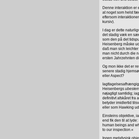
Denne interaktion er e
at noget som helst fæn
eftersom interaktion
kursiv).
I dag er dette naturl
det stadig væk en sæ
som den på det tidspu
Heisenberg måske udg
daß man sich leichte
man nicht durch die n
ersten Jahrzehnten d
Og mon ikke det er res
senere stadig hjemsø
eller Aspect?
Iagttagelsesafhængigh
Heisenbergs
ubestem
nøjagtigt samtidig; ia
definitivt afskåret fr
betyder imidlertid til
eller som Hawking udt
Einsteins objektive, 
end fik den til at lyd
human beings and which
to our inspection.«
Ingen metafysisk objek