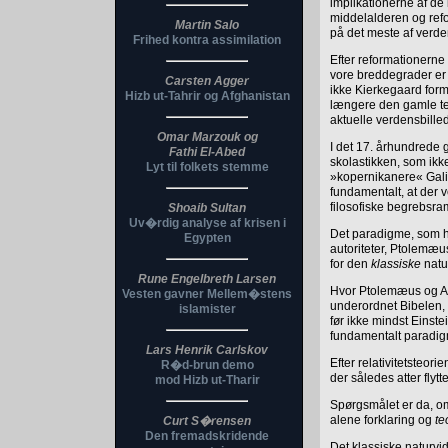
implikationerne af de
middelalderen og refo
Martin Salo
på det meste af verde
Frihed kontra assimilation
Efter reformationerne 
vore breddegrader er 
Carsten Agger
ikke Kierkegaard formå
Hizb ut-Tahrir og Afghanistan
længere den gamle teo
aktuelle verdensbille
Omar Marzouk og
I det 17. århundrede 
Fathi El-Abed
skolastikken, som ikk
Lyt til folkets stemme
»kopernikanere« Galil
fundamentalt, at der
filosofiske begrebsra
Shoaib Sultan
Uv�rdig analyse af krisen i
Det paradigme, som he
Egypten
autoriteter, Ptolemæus
for den
klassiske
natur
Rune Engelbreth Larsen
Hvor Ptolemæus og Ari
Vesten gavner Mellem�stens
underordnet Bibelen, 
islamister
før ikke mindst Einst
fundamentalt paradig
Lars Henrik Carlskov
Efter relativitetsteo
R�d-brun demo
der således atter flyt
mod Hizb ut-Tharir
Spørgsmålet er da, o
alene forklaring og
te
Curt S�rensen
Den fremadskridende
Det klassiske naturvi