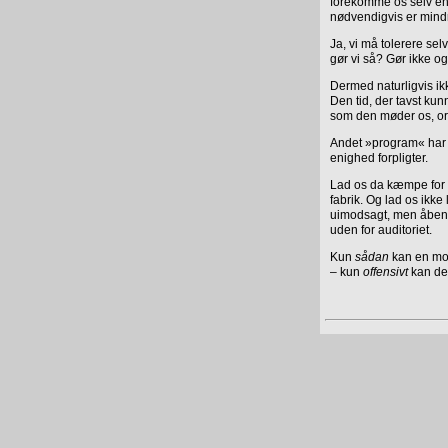
forekomme os selv en
nødvendigvis er mind
Ja, vi må tolerere sel
gør vi så? Gør ikke o
Dermed naturligvis ikk
Den tid, der tavst kun
som den møder os, ord 
Andet »program« har 
enighed forpligter.
Lad os da kæmpe for e
fabrik. Og lad os ikke
uimodsagt, men åbent 
uden for auditoriet.
Kun
sådan
kan en mo
– kun
offensivt
kan de