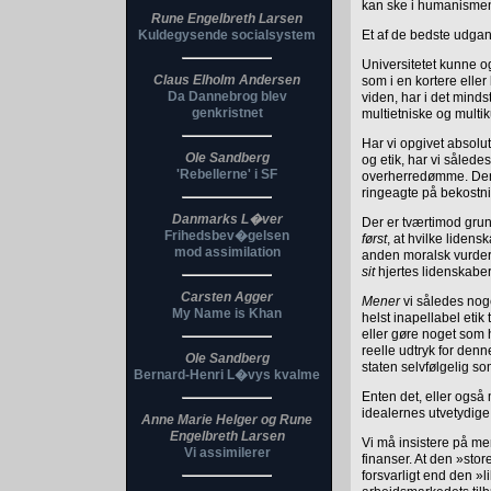
kan ske i humanismen
Rune Engelbreth Larsen
Kuldegysende socialsystem
Et af de bedste udgan
Universitetet kunne 
Claus Elholm Andersen
som i en kortere eller
Da Dannebrog blev
viden, har i det minds
genkristnet
multietniske og multik
Har vi opgivet absolu
Ole Sandberg
og etik, har vi således
'Rebellerne' i SF
overherredømme. Der f
ringeagte på bekostni
Danmarks L�ver
Der er tværtimod grund
Frihedsbev�gelsen
først
, at hvilke lidens
mod assimilation
anden moralsk vurderi
sit
hjertes lidenskabe
Carsten Agger
Mener
vi således noge
My Name is Khan
helst inapellabel etik
eller gøre noget som h
reelle udtryk for de
Ole Sandberg
staten selvfølgelig 
Bernard-Henri L�vys kvalme
Enten det, eller ogs
idealernes utvetydige f
Anne Marie Helger og Rune
Engelbreth Larsen
Vi må insistere på me
Vi assimilerer
finanser. At den »sto
forsvarligt end den »