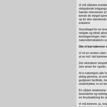
Vi må således insister
obligatorisk indgangsår
hævde relevansen af k
kende de meget spredt
op for den standende
eskalere.
Grundlaget for en leve
religiøs og etisk) abs
kendsgerninger, men
naturvidenskabens udv
Om vi kun tolererer d
Vi vil en verden uden 
at se ind i det kammer
Der eksisterer simpelt
selv anser for »godt«,
At vi naturligvis all
aldrig glemme, at vor
gudgiven facitliste, 
undertrykker, er en ke
En sådan relativisme
besindelse og redelig
en forudsætning for a
Vi må tolerere, ja, re