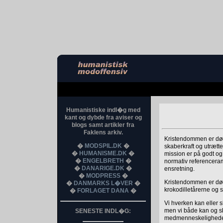
Humanistiske indl�g med
kant og dybde fra aviser og
blogs samt artikler fra
Faklens arkiv.
Kristendommen er død.
�
MODSPIL.DK
�
skaberkraft og utræt
�
HUMANISME.DK
�
mission er på godt og
�
ENGELBRETH
�
normativ referenceramm
�
DANARIGE.DK
�
ensretning.
�
MODPRESS
�
Kristendommen er død,
�
DANMARKS L�VER
�
krokodilletårerne og 
�
FORLAGET DANA
�
Vi hverken kan eller 
men vi både kan og 
SENESTE INDL�G:
medmenneskelighedens