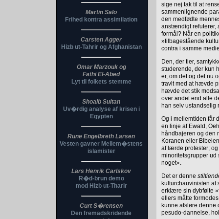
sige nej tak til at r
sammenlignende parall
Martin Salo
den medfødte menneske
Frihed kontra assimilation
anstændigt refuterer,
formål? Når en politi
Carsten Agger
»tilbagestående kultu
Hizb ut-Tahrir og Afghanistan
contra i samme medie
Den, der tier, samtykk
Omar Marzouk og
studerende, der kun h
Fathi El-Abed
er, om det og det nu 
Lyt til folkets stemme
travlt med at hævde 
hævde det stik modsat
over andet end alle d
Shoaib Sultan
han selv ustandselig r
Uv�rdig analyse af krisen i
Egypten
Og i mellemtiden får d
en linje af Ewald, Oe
håndbajeren og den r
Rune Engelbreth Larsen
Koranen eller Bibelen
Vesten gavner Mellem�stens
af lærde protester; 
islamister
minoritetsgrupper ud 
noget«.
Lars Henrik Carlskov
Det er denne
stiltien
R�d-brun demo
kulturchauvinisten a
mod Hizb ut-Tharir
erklære sin dybfølte »
ellers måtte formode
kunne afsløre denne 
Curt S�rensen
pesudo-dannelse, hol
Den fremadskridende