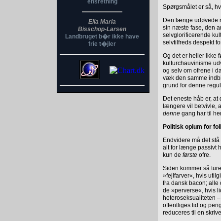
ensretning
Spørgsmålet er så, hv
Den længe udøvede rep
Ella Maria
sin næste fase, den a
Bisschop-Larsen
selvglorificerende kul
Landbruget b�r ikke have
selvtilfreds despekt f
frie t�jler
Og det er heller ikke
kulturchauvinisme ud
og selv om ofrene i da
væk den samme indbild
grund for denne regu
Det eneste håb er, at
længere vil betvivle,
denne
gang har til hen
Politisk opium for fol
Endvidere må det stå 
alt for længe passivt 
kun de
første
ofre.
Siden kommer så turen
»fejlfarver«, hvis util
fra dansk bacon; alle 
de »perverse«, hvis l
heteroseksualiteten –
offentliges tid og pen
reduceres til en skriv