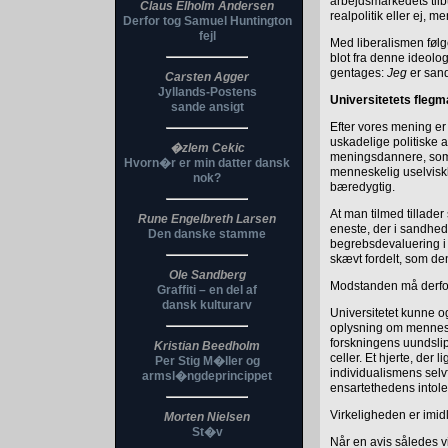
arbejdsmarkedets tilb
Claus Elholm Andersen
realpolitik eller ej, 
Derfor tog Samuel Huntington
fejl
Med liberalismen følge
blot fra denne ideolog
gentages:
Jeg
er sand
Carsten Agger
Jyllands-Postens
Universitetets fleg
sande ansigt
Efter vores mening er 
uskadelige politiske 
�zlem Cekic
meningsdannere, som e
Hvorn�r er min datter dansk
menneskelig uselvisk
nok?
bæredygtig.
At man tilmed tillade
Rune Engelbreth Larsen
eneste, der i sandhed 
Den danske stamme
begrebsdevaluering i 
skævt fordelt, som den
Ole Sandberg
Modstanden må derfo
Graffiti – en del af
dansk kulturarv
Universitetet kunne o
oplysning om menneske
forskningens uundslip
Kristian Beedholm
celler. Et hjerte, der l
Per Stig M�ller og
individualismens selv
armsl�ngdeprincippet
ensartethedens intol
Virkeligheden er imid
Morten Nielsen
St�v
Når en avis således vi