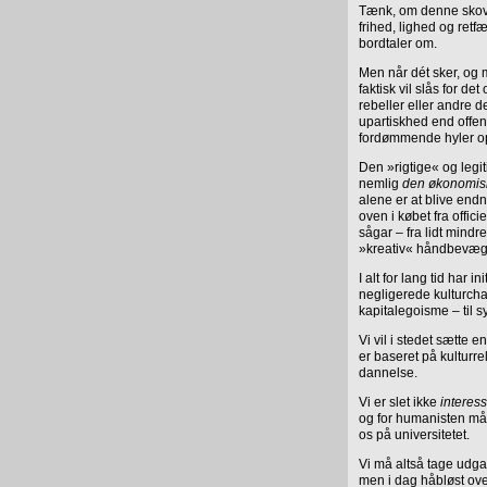
Tænk, om denne skov a
frihed, lighed og re
bordtaler om.
Men når dét sker, og
faktisk vil slås for d
rebeller eller andre d
upartiskhed end offen
fordømmende hyler op
Den »rigtige« og legi
nemlig
den økonomisk
alene er at blive end
oven i købet fra offi
sågar – fra lidt mind
»kreativ« håndbevægels
I alt for lang tid har
negligerede kulturcha
kapitalegoisme – til 
Vi vil i stedet sætte en
er baseret på kulturre
dannelse.
Vi er slet ikke
interes
og for humanisten må
os på universitetet.
Vi må altså tage udga
men i dag håbløst ov