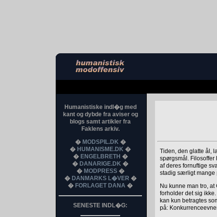
Humanistiske indl�g med
kant og dybde fra aviser og
blogs samt artikler fra
Faklens arkiv.
�
MODSPIL.DK
�
�
HUMANISME.DK
�
Tiden, den glatte ål, 
�
ENGELBRETH
�
spørgsmål. Filosoffe
�
DANARIGE.DK
�
af deres fornuftige sva
�
MODPRESS
�
stadig særligt mange 
�
DANMARKS L�VER
�
�
FORLAGET DANA
�
Nu kunne man tro, at 
forholder det sig ikk
kan kun betragtes som
SENESTE INDL�G:
på: Konkurrenceevne