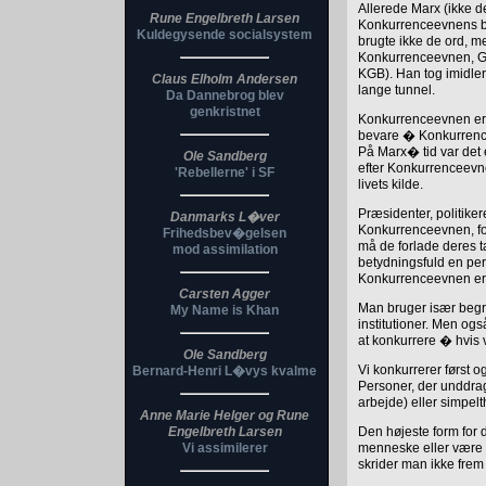
Allerede Marx (ikke 
Rune Engelbreth Larsen
Konkurrenceevnens b
Kuldegysende socialsystem
brugte ikke de ord, me
Konkurrenceevnen, Glo
KGB). Han tog imidlert
Claus Elholm Andersen
lange tunnel.
Da Dannebrog blev
genkristnet
Konkurrenceevnen er ko
bevare � Konkurrence
På Marx� tid var det e
Ole Sandberg
efter Konkurrenceevne
'Rebellerne' i SF
livets kilde.
Præsidenter, politik
Danmarks L�ver
Konkurrenceevnen, for
Frihedsbev�gelsen
må de forlade deres 
mod assimilation
betydningsfuld en per
Konkurrenceevnen er 
Carsten Agger
Man bruger især begr
My Name is Khan
institutioner. Men og
at konkurrere � hvis 
Ole Sandberg
Vi konkurrerer først o
Bernard-Henri L�vys kvalme
Personer, der unddrager
arbejde) eller simpelt
Anne Marie Helger og Rune
Engelbreth Larsen
Den højeste form for 
Vi assimilerer
menneske eller være g
skrider man ikke frem