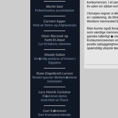
konkurrencen. I et sa
liv uden en sådan ev
Martin Salo
Frihed kontra assimilation
I forvejen regner vi
er i opløsning, de tili
Carsten Agger
likvidere mennesket 
Hizb ut-Tahrir og Afghanistan
Man kunne også forsøg
som værdige mennesker
Omar Marzouk og
ganske latterligt � 
Fathi El-Abed
Konkurrenceevnen er d
Lyt til folkets stemme
positiv opbyggelighed,
spændstig utopisk tæ
Shoaib Sultan
Uv�rdig analyse af krisen i
Egypten
Rune Engelbreth Larsen
Vesten gavner Mellem�stens
islamister
Lars Henrik Carlskov
R�d-brun demo
mod Hizb ut-Tharir
Curt S�rensen
Den fremadskridende