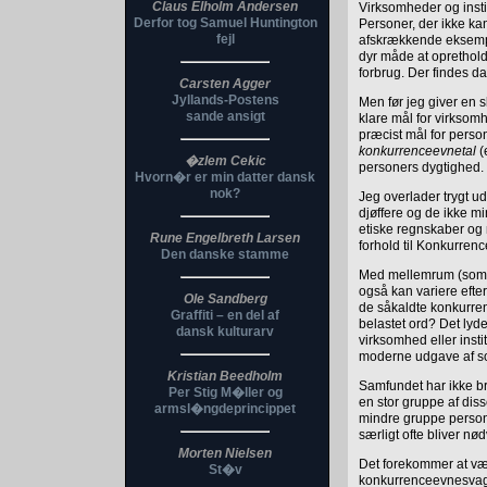
Claus Elholm Andersen
Virksomheder og instit
Derfor tog Samuel Huntington
Personer, der ikke kan 
fejl
afskrækkende eksemple
dyr måde at oprethold
forbrug. Der findes d
Carsten Agger
Jyllands-Postens
Men før jeg giver en s
sande ansigt
klare mål for virksomh
præcist mål for person
konkurrenceevnetal
(
�zlem Cekic
personers dygtighed.
Hvorn�r er min datter dansk
nok?
Jeg overlader trygt ud
djøffere og de ikke mi
etiske regnskaber og 
Rune Engelbreth Larsen
forhold til Konkurren
Den danske stamme
Med mellemrum (som k
også kan variere efte
Ole Sandberg
de såkaldte konkurren
Graffiti – en del af
belastet ord? Det ly
dansk kulturarv
virksomhed eller inst
moderne udgave af s
Kristian Beedholm
Samfundet har ikke br
Per Stig M�ller og
en stor gruppe af diss
armsl�ngdeprincippet
mindre gruppe persone
særligt ofte bliver n
Morten Nielsen
Det forekommer at væ
St�v
konkurrenceevnesvage. 