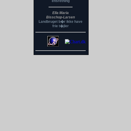
ensretning
Ella Maria
Bisschop-Larsen
Landbruget b�r ikke have
frie t�jler