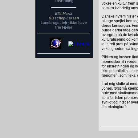
ensretning
vokse en kultur frem s
som en kvindelig omsk
Ella Maria
Danske nyfeminister ku
Bisschop-Larsen
at tage spejlet frem 
Landbruget b�r ikke have
deres kønsorgan. Femi
frie t�jler
burde derfor tage der
overgreb på de kvinde
kulturalisering og kom
kulturelt pres på kvind
virkeligheden, så frig
Pikken og kussen find
mennesker til i verde
for ensretningen og 
ikke potentielt set me
fænomen, som f.eks. 
Lad mig slutte af med
Jones, først må kæmpe
hule med skatkammeret a
som for tiden promover
synligt og intet er ov
tiltrækningkraft.