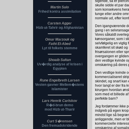
sigende, så er piercin
skulle sidde et par d
Martin Salo
som konsekvens heraf. 
Frihed kontra assimilation
tunge eller andre omr
normale ud, efter kon
Carsten Agger
Den igangværende de
Hizb ut-Tahrir og Afghanistan
gang i en selvransage
Vores såkaldt overlegn
kønsorganer, som i sti
Omar Marzouk og
selvfølgelig en vigti
Fathi El-Abed
skamferet sit skød og 
Lyt til folkets stemme
frisørsalonen eller spr
overgangen er gliden
Shoaib Sultan
den vestlige kvinde og
Uv�rdig analyse af krisen i
omskæring på deres 
Egypten
Den vestlige kvinde o
kommercialiseret stript
Rune Engelbreth Larsen
skindet, og snart kan 
Vesten gavner Mellem�stens
hvor langt er der fra 
islamister
kirurgen hvordan ønsk
som med et billede a
perfekte barn?
Lars Henrik Carlskov
R�d-brun demo
Jeg fordømmer ikke por
mod Hizb ut-Tharir
indgreb på egen krop.
mindst lige så begræn
anliggende, men er bl
Curt S�rensen
kommercielle interesse
Den fremadskridende
omskæring af somaliske