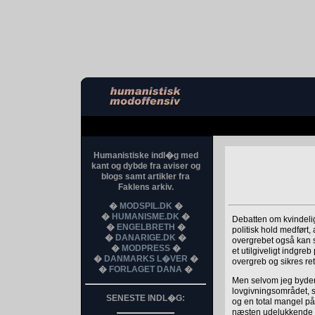
Humanistiske indl�g med
kant og dybde fra aviser og
blogs samt artikler fra
Faklens arkiv.
�
MODSPIL.DK
�
�
HUMANISME.DK
�
Debatten om kvindeli
�
ENGELBRETH
�
politisk hold medført,
�
DANARIGE.DK
�
overgrebet også kan s
�
MODPRESS
�
et utilgiveligt indgr
�
DANMARKS L�VER
�
overgreb og sikres ret
�
FORLAGET DANA
�
Men selvom jeg byder
lovgivningsområdet, s
SENESTE INDL�G:
og en total mangel på 
næsten udelukkende væ