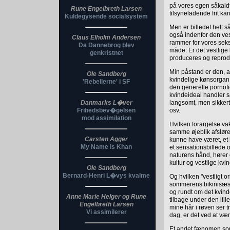
på vores egen såkaldt
Rune Engelbreth Larsen
tilsyneladende frit kan
Kuldegysende socialsystem
Men er billedet helt s
også indenfor den ves
Claus Elholm Andersen
rammer for vores seks
Da Dannebrog blev
måde: Er det vestlige 
genkristnet
produceres og reprod
Min påstand er den, at
Ole Sandberg
kvindelige kønsorgan 
'Rebellerne' i SF
den generelle pornofic
kvindeideal handler s
Danmarks L�ver
langsomt, men sikkert
Frihedsbev�gelsen
osv.
mod assimilation
Hvilken forargelse vakt
samme øjeblik afslør
Carsten Agger
kunne have været, et h
My Name is Khan
et sensationsbillede og
naturens hånd, hører e
kultur og vestlige kvin
Ole Sandberg
Bernard-Henri L�vys kvalme
Og hvilken "vestligt or
sommerens bikinisæso
og rundt om det kvin
Anne Marie Helger og Rune
tilbage under den lill
Engelbreth Larsen
mine hår i røven ser t
Vi assimilerer
dag, er det ved at væ
Et andet fænomen som