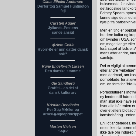
Claus Elholm Andersen
buksemode for kvinder,
Derfor tog Samuel Huntington
det kropslige landkor
fejl
Britney Spears, synes
kunne sige det med sik
hjælp fra barberknive
Carsten Agger
Jyllands-Postens
Men en ting er popkul
sande ansigt
bredere kultur og kro
om kvinder i USA, som
om meget lange elle
�zlem Cekic
forårsaget af fødsler
Hvorn�r er min datter dansk
mens atter andre, med 
nok?
samleje.
Det er vigtigt at bem
Rune Engelbreth Larsen
eller andre "virkelig
Den danske stamme
men derimod, om kosme
pornoblade, for at giv
Ole Sandberg
om, en form for "frivi
Graffiti – en del af
Pornokulturens indfly
dansk kulturarv
ny tendens til hårmod
man skal ikke have set
Kristian Beedholm
hvor alle hår enten er
Per Stig M�ller og
over et ellers blotlag
armsl�ngdeprincippet
kønsbehåring - enten f
En lidt anderledes, m
Morten Nielsen
enten kønslæberne eller
St�v
ikke tale om indgreb, 